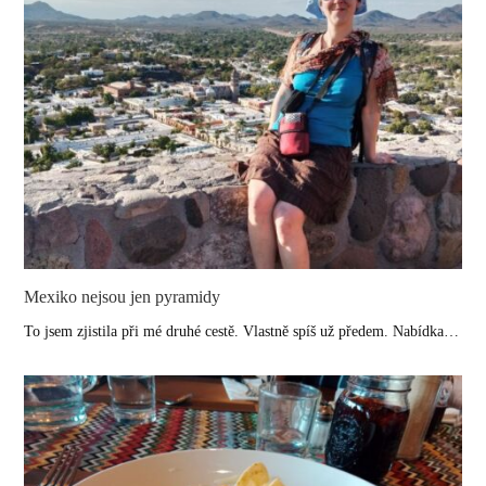
Mexiko nejsou jen pyramidy
To jsem zjistila při mé druhé cestě. Vlastně spíš už předem. Nabídka…