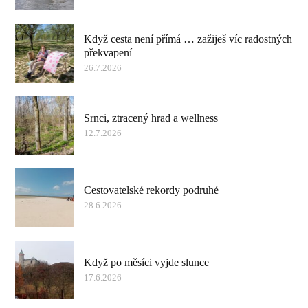
Když cesta není přímá … zažiješ víc radostných
překvapení
26.7.2026
Srnci, ztracený hrad a wellness
12.7.2026
Cestovatelské rekordy podruhé
28.6.2026
Když po měsíci vyjde slunce
17.6.2026