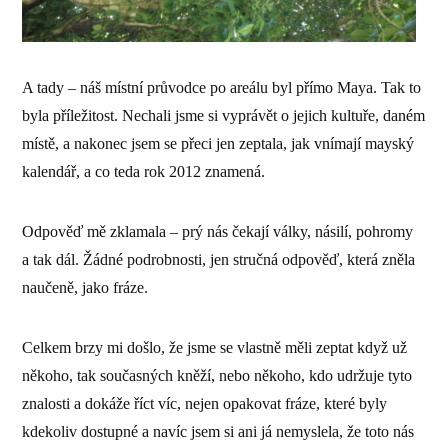
A tady – náš místní průvodce po areálu byl přímo Maya. Tak to
byla příležitost. Nechali jsme si vyprávět o jejich kultuře, daném
místě, a nakonec jsem se přeci jen zeptala, jak vnímají mayský
kalendář, a co teda rok 2012 znamená.
Odpověď mě zklamala – prý nás čekají války, násilí, pohromy
a tak dál. Žádné podrobnosti, jen stručná odpověď, která zněla
naučeně, jako fráze.
Celkem brzy mi došlo, že jsme se vlastně měli zeptat když už
někoho, tak současných kněží, nebo někoho, kdo udržuje tyto
znalosti a dokáže říct víc, nejen opakovat fráze, které byly
kdekoliv dostupné a navíc jsem si ani já nemyslela, že toto nás