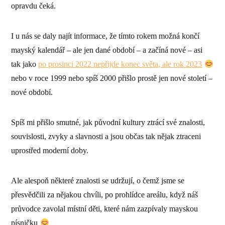
opravdu čeká.
I u nás se daly najít informace, že tímto rokem možná končí
mayský kalendář – ale jen dané období – a začíná nové – asi
tak jako
po prosinci 2022 nepřijde konec světa, ale rok 2023
nebo v roce 1999 nebo spíš 2000 přišlo prostě jen nové století –
nové období.
Spíš mi přišlo smutné, jak původní kultury ztrácí své znalosti,
souvislosti, zvyky a slavnosti a jsou občas tak nějak ztraceni
uprostřed moderní doby.
Ale alespoň některé znalosti se udržují, o čemž jsme se
přesvědčili za nějakou chvíli, po prohlídce areálu, když náš
průvodce zavolal místní děti, které nám zazpívaly mayskou
písničku