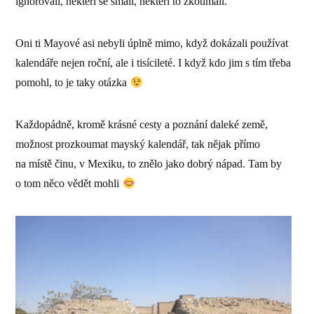
ignorovali, někteří se smáli, někteří to zkoumali.
Oni ti Mayové asi nebyli úplně mimo, když dokázali používat
kalendáře nejen roční, ale i tisícileté. I když kdo jim s tím třeba
pomohl, to je taky otázka
Každopádně, kromě krásné cesty a poznání daleké země,
možnost prozkoumat mayský kalendář, tak nějak přímo
na místě činu, v Mexiku, to znělo jako dobrý nápad. Tam by
o tom něco vědět mohli