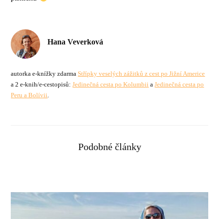
Hana Veverková
autorka e-knížky zdarma
Střípky veselých zážitků z cest po Jižní Americe
a 2 e-knih/e-cestopisů:
Jedinečná cesta po Kolumbii
a
Jedinečná cesta po
Peru a Bolívii
.
Podobné články