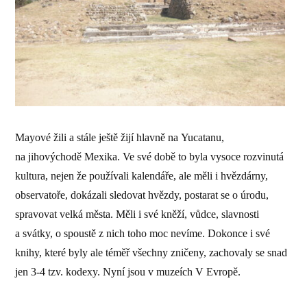
Mayové žili a stále ještě žijí hlavně na Yucatanu,
na jihovýchodě Mexika. Ve své době to byla vysoce rozvinutá
kultura, nejen že používali kalendáře, ale měli i hvězdárny,
observatoře, dokázali sledovat hvězdy, postarat se o úrodu,
spravovat velká města. Měli i své kněží, vůdce, slavnosti
a svátky, o spoustě z nich toho moc nevíme. Dokonce i své
knihy, které byly ale téměř všechny zničeny, zachovaly se snad
jen 3-4 tzv. kodexy. Nyní jsou v muzeích V Evropě.