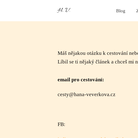
H. V.
Blog
Máš nějakou otázku k cestování ne
Líbil se ti nějaký článek a chceš mi 
email pro cestování:
cesty@hana-veverkova.cz
FB: