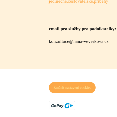
jedinecne.cestovatelske.pribehy
email pro služby pro podnikatelky:
konzultace@hana-veverkova.cz
Změnit nastavení cookies