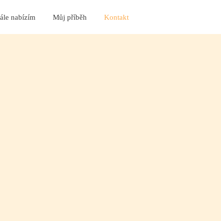
ále nabízím
Můj příběh
Kontakt