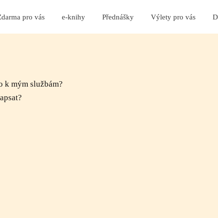
Zdarma pro vás
e-knihy
Přednášky
Výlety pro vás
D
bo k mým službám?
napsat?