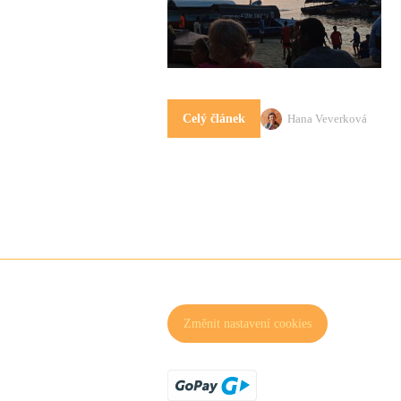
Hana Veverková
Celý článek
Změnit nastavení cookies