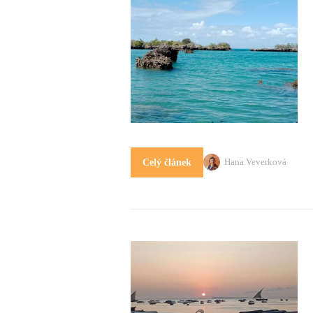
Hana Veverková
Celý článek