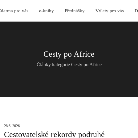
Zdarma pro vás
e-knihy
Přednášky
Výlety pro vás
D
Cesty po Africe
Články kategorie Cesty po Africe
28.6. 2026
Cestovatelské rekordy podruhé