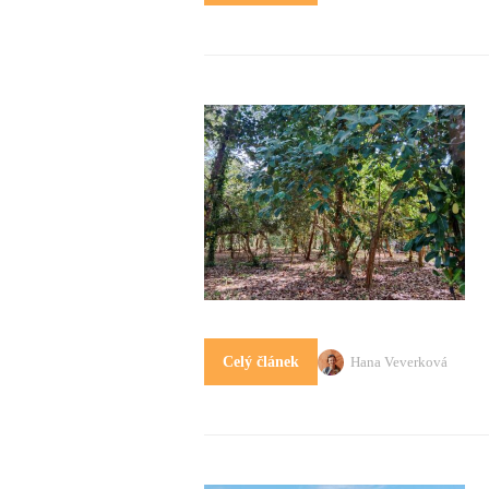
Hana Veverková
Celý článek