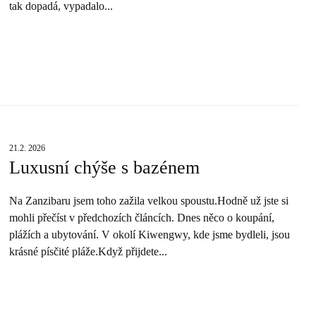
tak dopadá, vypadalo...
21.2. 2026
Luxusní chýše s bazénem
Na Zanzibaru jsem toho zažila velkou spoustu.Hodně už jste si
mohli přečíst v předchozích článcích. Dnes něco o koupání,
plážích a ubytování. V okolí Kiwengwy, kde jsme bydleli, jsou
krásné písčité pláže.Když přijdete...