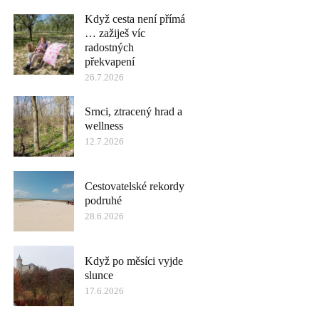
Když cesta není přímá
… zažiješ víc
radostných
překvapení
26.7.2026
Srnci, ztracený hrad a
wellness
12.7.2026
Cestovatelské rekordy
podruhé
28.6.2026
Když po měsíci vyjde
slunce
17.6.2026