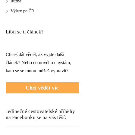
Různé
Výlety po ČR
Líbil se ti článek?
Chceš dát vědět, až vyjde další
článek? Nebo co nového chystám,
kam se se mnou můžeš vypravit?
Chci vědět víc
Jedinečné cestovatelské příběhy
na Facebooku se na vás těší: