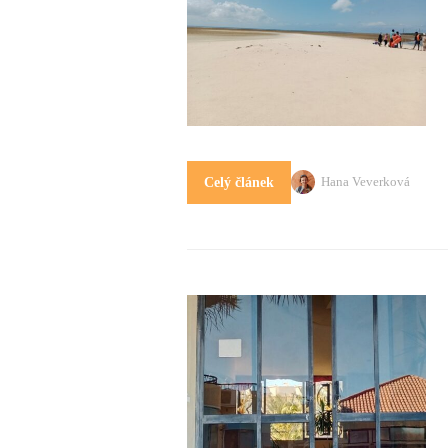
Hana Veverková
Celý článek