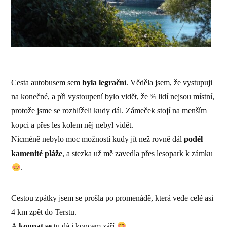
Cesta autobusem sem
byla legrační
. Věděla jsem, že vystupuji
na konečné, a při vystoupení bylo vidět, že ¾ lidí nejsou místní,
protože jsme se rozhlíželi kudy dál. Zámeček stojí na menším
kopci a přes les kolem něj nebyl vidět.
Nicméně nebylo moc možností kudy jít než rovně dál
podél
kamenité pláže
, a stezka už mě zavedla přes lesopark k zámku
.
Cestou zpátky jsem se prošla po promenádě, která vede celé asi
4 km zpět do Terstu.
A
koupat se
tu dá i koncem září