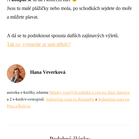
Jsou tu malé plážičky nebo mola, po schodkách sejdete do moře
a můžete plavat.
A dá se tu podniknout spousta dalších zajímavých výletů.
Tak co, vypravíte se sem někdy?
Hana Veverková
autorka e-knížky zdarma
Střípky veselých zážitků z cest po Jižní Americe
a 2 e-knih/e-cestopisů:
Jedinečná cesta po Kolumbii
a
Jedinečná cesta po
Peru a Bolívii
.
Podobné články