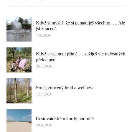
Když si myslíš, že si pamatuješ všechno …. Ale
jsi ztracená
7.8.2026
Když cesta není přímá … zažiješ víc radostných
překvapení
26.7.2026
Srnci, ztracený hrad a wellness
12.7.2026
Cestovatelské rekordy podruhé
28.6.2026