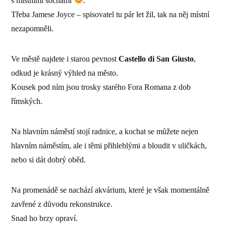
s místními sochami
.
Třeba Jamese Joyce – spisovatel tu pár let žil, tak na něj místní
nezapomněli.
Ve městě najdete i starou pevnost
Castello di San Giusto
,
odkud je krásný výhled na město.
Kousek pod ním jsou trosky starého Fora Romana z dob
římských.
Na hlavním náměstí stojí radnice, a kochat se můžete nejen
hlavním náměstím, ale i těmi přihlehlými a bloudit v uličkách,
nebo si dát dobrý oběd.
Na promenádě se nachází akvárium, které je však momentálně
zavřené z důvodu rekonstrukce.
Snad ho brzy opraví.