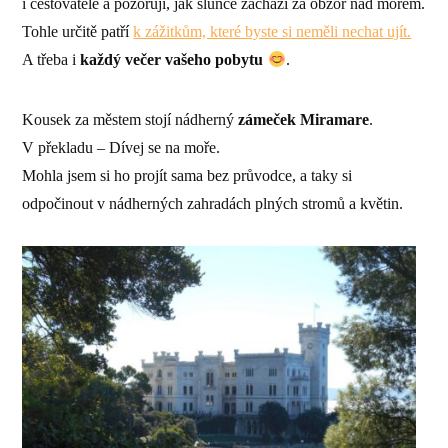
i cestovatelé a pozorují, jak slunce zachází za obzor nad mořem.
Tohle určitě patří
k zážitkům, které byste si neměli nechat ujít.
A třeba i
každý večer vašeho pobytu
.
Kousek za městem stojí nádherný
zámeček Miramare
.
V překladu – Dívej se na moře.
Mohla jsem si ho projít sama bez průvodce, a taky si
odpočinout v nádherných zahradách plných stromů a květin.