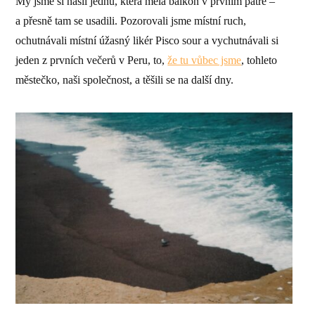
My jsme si našli jednu, která měla balkon v prvním patře –
a přesně tam se usadili. Pozorovali jsme místní ruch,
ochutnávali místní úžasný likér Pisco sour a vychutnávali si
jeden z prvních večerů v Peru, to,
že tu vůbec jsme
, tohleto
městečko, naši společnost, a těšili se na další dny.