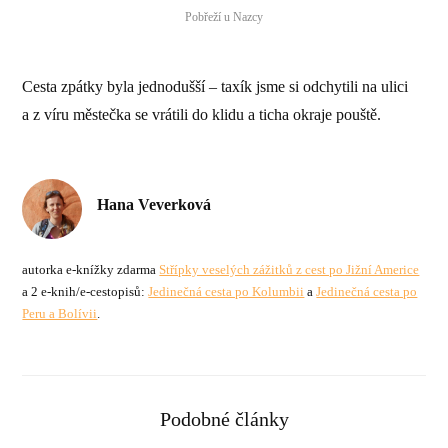
Pobřeží u Nazcy
Cesta zpátky byla jednodušší – taxík jsme si odchytili na ulici
a z víru městečka se vrátili do klidu a ticha okraje pouště.
Hana Veverková
autorka e-knížky zdarma
Střípky veselých zážitků z cest po Jižní Americe
a 2 e-knih/e-cestopisů:
Jedinečná cesta po Kolumbii
a
Jedinečná cesta po
Peru a Bolívii
.
Podobné články