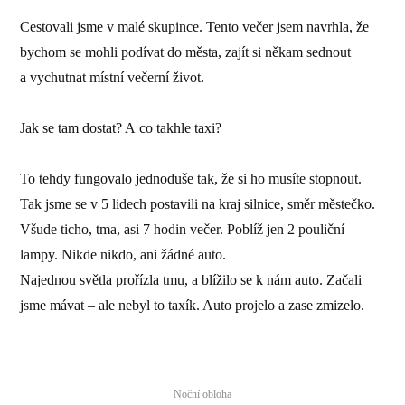
Cestovali jsme v malé skupince. Tento večer jsem navrhla, že
bychom se mohli podívat do města, zajít si někam sednout
a vychutnat místní večerní život.
Jak se tam dostat? A co takhle taxi?
To tehdy fungovalo jednoduše tak, že si ho musíte stopnout.
Tak jsme se v 5 lidech postavili na kraj silnice, směr městečko.
Všude ticho, tma, asi 7 hodin večer. Poblíž jen 2 pouliční
lampy. Nikde nikdo, ani žádné auto.
Najednou světla prořízla tmu, a blížilo se k nám auto. Začali
jsme mávat – ale nebyl to taxík. Auto projelo a zase zmizelo.
Noční obloha