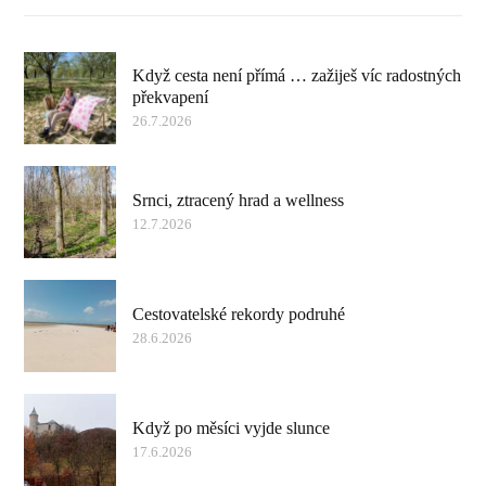
Když cesta není přímá … zažiješ víc radostných
překvapení
26.7.2026
Srnci, ztracený hrad a wellness
12.7.2026
Cestovatelské rekordy podruhé
28.6.2026
Když po měsíci vyjde slunce
17.6.2026