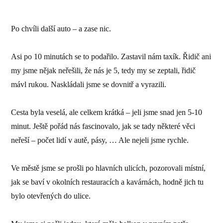
Po chvíli další auto – a zase nic.
Asi po 10 minutách se to podařilo. Zastavil nám taxík. Řidič ani
my jsme nějak neřešili, že nás je 5, tedy my se zeptali, řidič
mávl rukou. Naskládali jsme se dovnitř a vyrazili.
Cesta byla veselá, ale celkem krátká – jeli jsme snad jen 5-10
minut. Ještě pořád nás fascinovalo, jak se tady některé věci
neřeší – počet lidí v autě, pásy, … Ale nejeli jsme rychle.
Ve městě jsme se prošli po hlavních ulicích, pozorovali místní,
jak se baví v okolních restauracích a kavárnách, hodně jich tu
bylo otevřených do ulice.