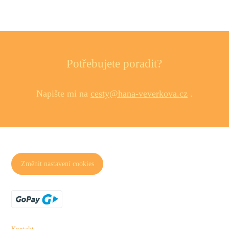
Potřebujete poradit?
Napište mi na
cesty@hana-veverkova.cz
.
Změnit nastavení cookies
Kontakt