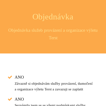
Objednávka
Objednávka služeb provázení a organizace výletu
Terst
ANO
Závazně si objednávám služby provázení, tlumočení
a organizace výletu Terst a zavazuji se zaplatit
ANO
Seznámila jsem se se všemi podmínkami služby