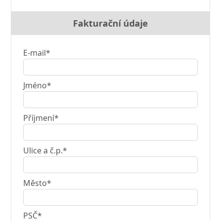
Fakturační údaje
E-mail*
Jméno*
Příjmení*
Ulice a č.p.*
Město*
PSČ*