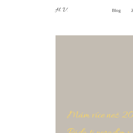
H. V.
Blog
Mám více než 20 le
Ráda ti poradím v 