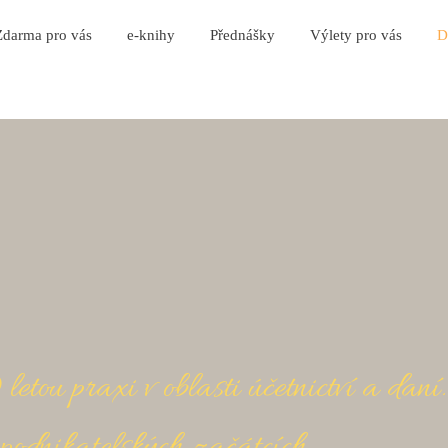
Zdarma pro vás
e-knihy
Přednášky
Výlety pro vás
D
tou praxi v oblasti účetnictví a daní.
podnikatelských začátcích.