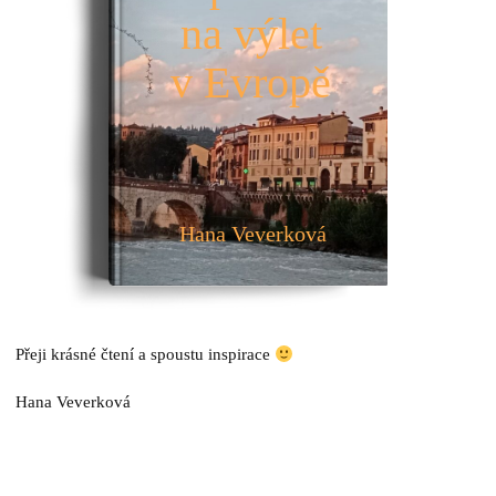
na výlet
v Evropě
Hana Veverková
Přeji krásné čtení a spoustu inspirace
Hana Veverková